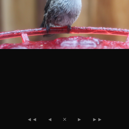
◄◄
◄
✕
►
►►