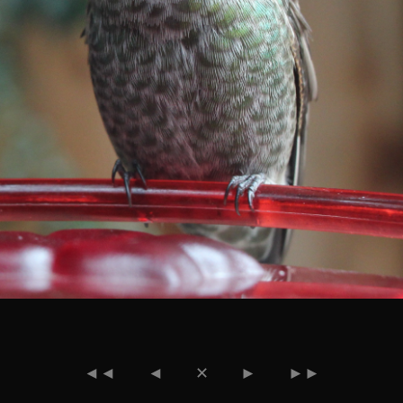
◄◄
◄
✕
►
►►