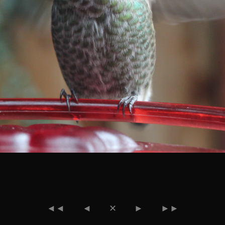
◄◄
◄
✕
►
►►