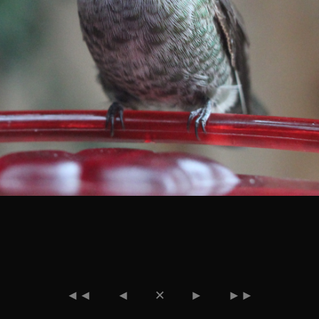
◄◄
◄
✕
►
►►