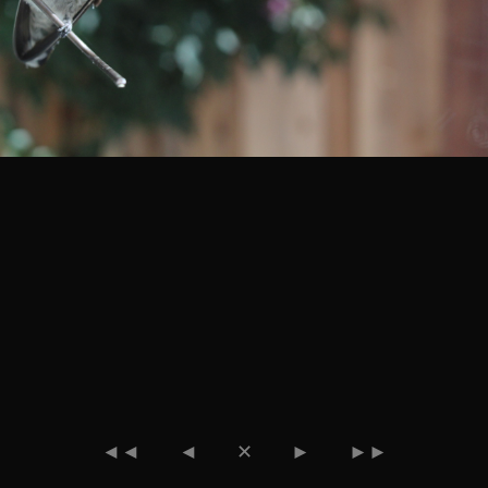
◄◄
◄
✕
►
►►