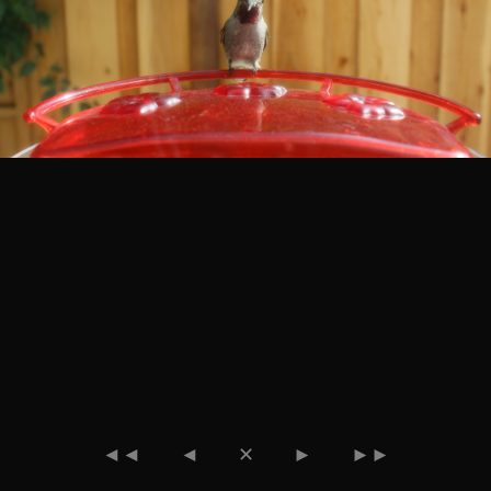
◄◄
◄
✕
►
►►