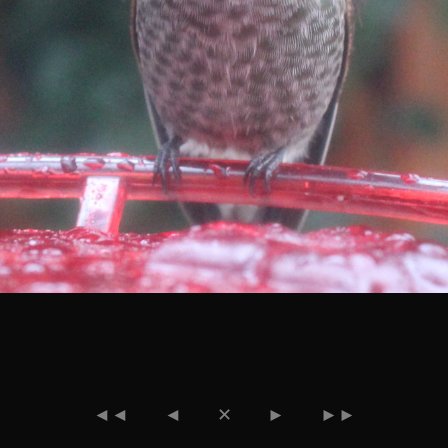
◄◄
◄
✕
►
►►